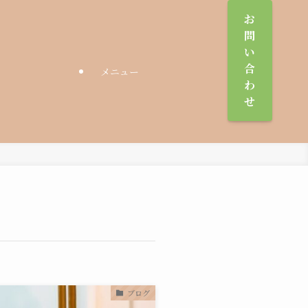
お
問
い
合
メニュー
わ
せ
ブログ